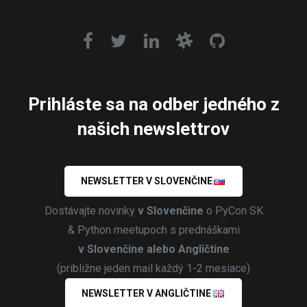
Prihláste sa na odber jedného z
našich newslettrov
NEWSLETTER V SLOVENČINE
Dostávajte novinky
v Slovenčine
o PyCon SK
& Python meetupoch s prednáškami
v Slovenčine alebo Angličtine
(približne jeden mail každý 1-2 mesiace)
NEWSLETTER V ANGLIČTINE