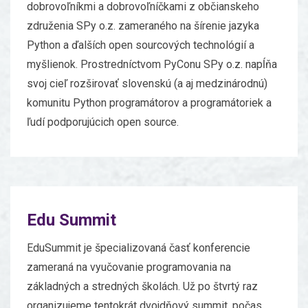
dobrovoľníkmi a dobrovoľníčkami z občianskeho
združenia SPy o.z. zameraného na šírenie jazyka
Python a ďalších open sourcových technológií a
myšlienok. Prostredníctvom PyConu SPy o.z. napĺňa
svoj cieľ rozširovať slovenskú (a aj medzinárodnú)
komunitu Python programátorov a programátoriek a
ľudí podporujúcich open source.
Edu Summit
EduSummit je špecializovaná časť konferencie
zameraná na vyučovanie programovania na
základných a stredných školách. Už po štvrtý raz
organizujeme tentokrát dvojdňový summit, počas